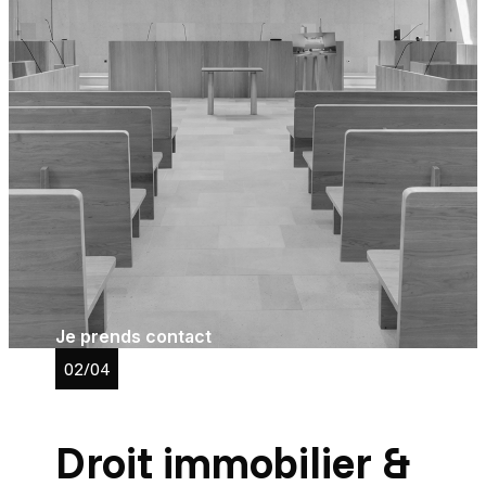
travail
, par exemple, étape déterminante dans
l’évaluation des séquelles. Nous veillons à
préserver leurs droits face aux compagnies
d’assurance et à garantir une indemnisation
juste aux victimes d’erreurs médicales
conforme aux principes de réparation intégrale.
Notre
cabinet d’avocats à Aix-en-Provence
met un point d’honneur à conjuguer technicité
juridique et dimension humaine, car, derrière
chaque dossier se trouve une situation
personnelle souvent difficile nécessitant écoute
et engagement.
Je prends contact
02/04
Droit immobilier &