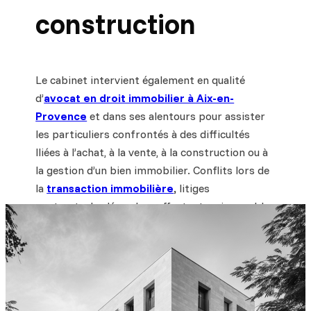
construction
Le cabinet intervient également en qualité
d’
avocat en droit immobilier à Aix-en-
Provence
et dans ses alentours pour assister
les particuliers confrontés à des difficultés
lliées à l’achat, à la vente, à la construction ou à
la gestion d’un bien immobilier. Conflits lors de
la
transaction immobilière
,
litiges
contractuels, désordres affectant un immeuble,
retards de livraison, garanties légales : nous
accompagnons nos clients à chaque étape de
leur projet ou de leur contentieux.
En matière de
droit de la construction
, nous