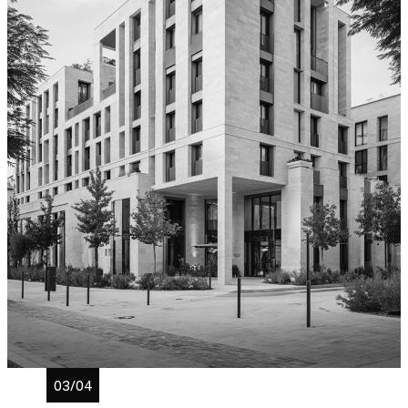
représentons les particuliers dans leurs
différends avec constructeurs, promoteurs ou
artisans, notamment dans le cadre de
malfaçons ou non-conformités. Notre
expérience du contentieux technique et de
l’expertise judiciaire constitue un atout majeur
pour sécuriser leurs intérêts.
Notre
cabinet d’avocats pluridisciplinaire à
Aix-en-Provence
intervient ainsi à la croisée
des problématiques assurantielles,
immobilières et indemnitaires, offrant une
approche globale des dossiers où plusieurs
responsabilités peuvent être engagées
simultanément. Cette transversalité constitue
l’une des forces historiques du cabinet.
03/04