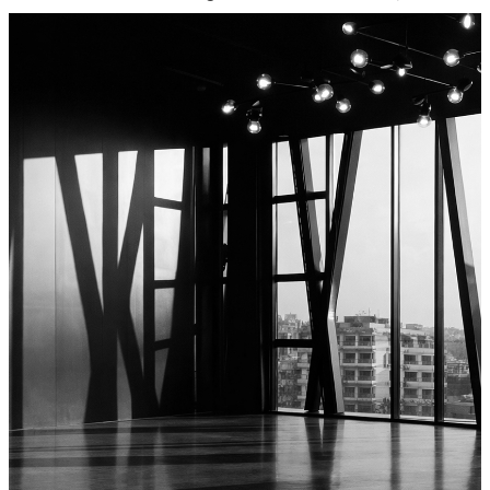
qu’il s’agisse de polices multirisques, de
responsabilité civile ou de contentieux
complexes. Nous assistons également les
entreprises et intervenants du secteur du
bâtiment en tant qu’
avocats en droit de la
construction
et du bâtiment, notamment dans
les dossiers de sinistres, malfaçons, retards de
livraison ou expertises judiciaires.
Notre expérience en
contentieux immobilier
,
en
litige de la construction
et en
droit de
l’urbanisme
nous permet d’accompagner
maîtres d’ouvrage, promoteurs, entreprises
générales et assureurs dans la gestion
stratégique de leurs différends. Nous
intervenons tant en phase amiable qu’en phase
contentieuse, avec une parfaite maîtrise des