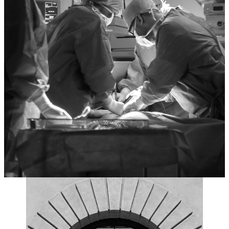
analyse approfondie des données médicales et
juridiques, ainsi que sur une collaboration
étroite avec les assureurs concernés.
Forts de notre ancrage régional en tant que
cabinet régional en PACA
et Languedoc-
Roussillon, nous intervenons régulièrement au-
delà d’Aix-en-Provence, avec une vision
stratégique adaptée aux enjeux spécifiques des
professions réglementées. Notre mission :
sécuriser l’exercice professionnel de nos clients
et défendre leur réputation avec rigueur et
détermination.