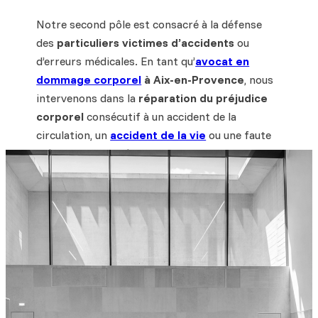
Notre second pôle est consacré à la défense
des
particuliers victimes d’accidents
ou
d’erreurs médicales. En tant qu’
avocat en
dommage corporel
à Aix-en-Provence
, nous
intervenons dans la
réparation du préjudice
corporel
consécutif à un accident de la
circulation, un
accident de la vie
ou une faute
médicale. Notre rôle est d’obtenir une
indemnisation intégrale, couvrant l’ensemble
des préjudices patrimoniaux et
extrapatrimoniaux.
Avocats en cas d’
accident de la circulation
,
nous accompagnons nos clients dès les
premières démarches, notamment lors des
expertises médicales après un
accident du