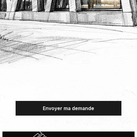
soient exploitées dans le cadre de la
gestion de la relation commerciale, du
suivi publicitaire, et de l’envoi de
newsletter d’offre commerciale et
d’information.
Si vous ne souhaitez pas être démarché
commercialement par téléphone, vous pouvez
vous inscrire sur la liste d'opposition au
démarchage téléphonique.
*
Champs requis