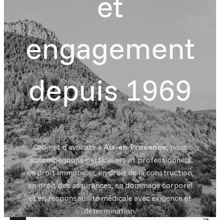
et
engagement
depuis 1969
Cabinet d’avocats à
Aix-en-Provence,
nous
accompagnons particuliers et professionnels
en droit immobilier, en droit de la construction,
en droit des assurances, en dommage corporel
et en responsabilité médicale avec exigence et
détermination.