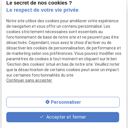
Le Cabinet
Le secret de nos cookies ?
Le respect de votre vie privée
Équipe
Honoraires
Notre site utilise des cookies pour améliorer votre expérience
Actualités
de navigation et vous offrir un contenu personnalisé. Les
cookies strictement nécessaires sont essentiels au
fonctionnement de base de notre site et ne peuvent pas être
Dommage corporel et responsabilité médicale
désactivés. Cependant, vous avez le choix d'activer ou de
désactiver les cookies de personnalisation, de performance et
de marketing selon vos préférences. Vous pouvez modifier vos
Droit de la construction
paramètres de cookies à tout moment en cliquant sur le lien
Droit immobilier
'Gestion des cookies' situé en bas de notre site. Veuillez noter
que la désactivation de certains cookies peut avoir un impact
Je prends contact
sur certaines fonctionnalités du site.
Continuer sans accepter
Mentions légales
Politique de confidentialité
Gestion des cookies
Plan du site
Personnaliser
place
contact_page
phone
Accepter et fermer
Plan d'accès
Contact
04 81 68 35 04