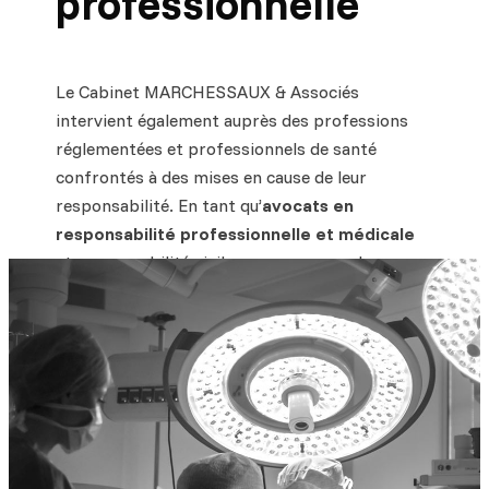
professionnelle
Le Cabinet MARCHESSAUX & Associés
intervient également auprès des professions
réglementées et professionnels de santé
confrontés à des mises en cause de leur
responsabilité. En tant qu’
avocats en
responsabilité professionnelle et médicale
et responsabilité civile, nous assurons la
défense des professionnels de santé devant les
juridictions civiles, administratives ou ordinales.
Nous accompagnons médecins, établissements
de soins et praticiens dans les dossiers
complexes de
responsabilité médicale
,
d’expertise judiciaire ou de réclamations
indemnitaires. Notre approche repose sur une