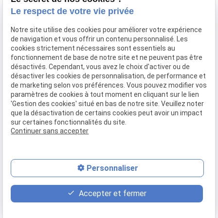
Le respect de votre vie privée
Équipe
Honoraires
Notre site utilise des cookies pour améliorer votre expérience
Actualités
de navigation et vous offrir un contenu personnalisé. Les
cookies strictement nécessaires sont essentiels au
fonctionnement de base de notre site et ne peuvent pas être
Dommage corporel et responsabilité médicale
désactivés. Cependant, vous avez le choix d'activer ou de
désactiver les cookies de personnalisation, de performance et
de marketing selon vos préférences. Vous pouvez modifier vos
Droit de la construction
paramètres de cookies à tout moment en cliquant sur le lien
Droit immobilier
'Gestion des cookies' situé en bas de notre site. Veuillez noter
que la désactivation de certains cookies peut avoir un impact
Je prends contact
sur certaines fonctionnalités du site.
Continuer sans accepter
Mentions légales
Politique de confidentialité
Gestion des cookies
Plan du site
Personnaliser
place
contact_page
phone
Accepter et fermer
Plan d'accès
Contact
04 81 68 35 04