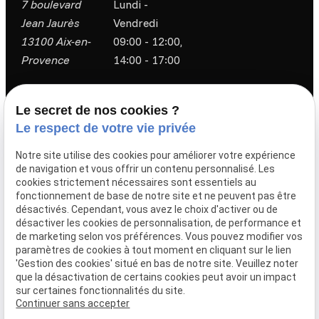
7 boulevard
Lundi -
Jean Jaurès
Vendredi
13100 Aix-en-
09:00 - 12:00,
Provence
14:00 - 17:00
Accueil
Le Cabinet
Le secret de nos cookies ?
Le respect de votre vie privée
Équipe
Honoraires
Notre site utilise des cookies pour améliorer votre expérience
Actualités
de navigation et vous offrir un contenu personnalisé. Les
cookies strictement nécessaires sont essentiels au
fonctionnement de base de notre site et ne peuvent pas être
Dommage corporel et responsabilité médicale
désactivés. Cependant, vous avez le choix d'activer ou de
désactiver les cookies de personnalisation, de performance et
de marketing selon vos préférences. Vous pouvez modifier vos
Droit de la construction
paramètres de cookies à tout moment en cliquant sur le lien
Droit immobilier
'Gestion des cookies' situé en bas de notre site. Veuillez noter
que la désactivation de certains cookies peut avoir un impact
Je prends contact
sur certaines fonctionnalités du site.
Continuer sans accepter
Mentions légales
Politique de confidentialité