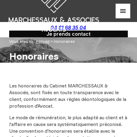
Panneau de gestion des cookies
menu
04 81 68 35 04
Je prends contact
Vous êtes ici :
Accueil
> Honoraires
Honoraires
Les honoraires du Cabinet MARCHESSAUX &
Associés, sont fixés en toute transparence avec le
client, conformément aux règles déontologiques de la
profession d'Avocat.
Le mode de rémunération, le plus adapté au client et à
l'affaire en cause sera systématiquement préconisé.
Une convention d'honoraires sera établie avec le