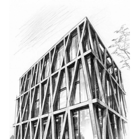
Exposez-nous votre situation en
remplissant le formulaire ci-dessous ;
nous vous recontacterons dans les
meilleurs délais.
Nom
*
Prénom
Téléphone
*